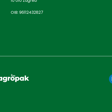
10 010 Zagreb
OIB: 96112432827